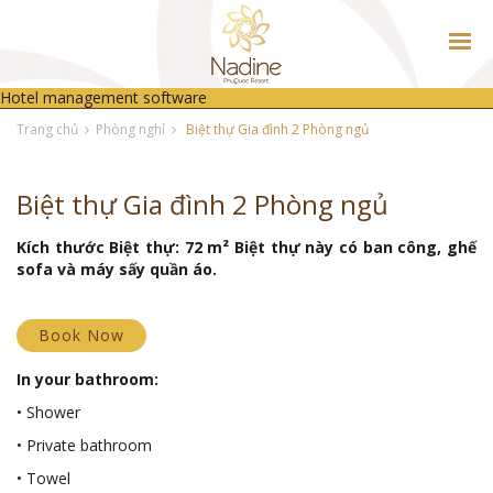
Hotel management software
TRANG CHỦ
Trang chủ
Phòng nghỉ
Biệt thự Gia đình 2 Phòng ngủ
GIỚI THIỆU
Biệt thự Gia đình 2 Phòng ngủ
PHÒNG NGHỈ
THƯ VIỆN ẢNH
Kích thước Biệt thự: 72 m² Biệt thự này có ban công, ghế
sofa và máy sấy quần áo.
TIN TỨC - SỰ KIỆN
Book Now
ẨM THỰC
In your bathroom:
LIÊN HỆ
• Shower
• Private bathroom
• Towel