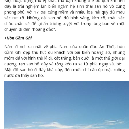
Một hoạt động thú vị khác mà bạn không thể bỏ qua khi đến
đây là trải nghiệm lặn biển ngắm hệ sinh thái san hô vô cùng
phong phú, với 17 loại cứng mềm và nhiều loại hải quỳ đủ màu
sắc rực rỡ. Những dải san hô đủ hình sáng, kích cỡ, màu sắc
chắc chắn sẽ để lại ấn tượng tuyệt vời trong lòng bạn về một
chuyến đi đến “hoang đảo”.
+Hòn Gầm Ghì
Nằm ở nơi xa nhất về phía Nam của quần đảo An Thới, hòn
Gầm Ghì đẹp thu hút du khách với bãi biển hoang sơ, những
mỏm đá với hình thù kì dị, cát trắng, bên dưới là một thế giới đại
dương, rạn san hô dày và rộng kéo ra xa từ phía ngay sát bờ…
Mật độ san hô ở đây khá dày, đến mức chỉ cần úp mặt xuống
nước đã thấy san hô.