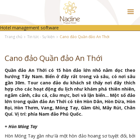
Hotel management software
TRANG CHỦ
Trang chủ
Tin tức - Sự kiện
Cano đảo Quần đảo An Thới
GIỚI THIỆU
Cano đảo Quần đảo An Thới
PHÒNG NGHỈ
THƯ VIỆN ẢNH
Quần đảo An Thới có 15 hòn đảo lớn nhỏ nằm dọc theo
hướng Tây Nam. Biển ở đây rất trong và sâu, có nơi sâu
TIN TỨC - SỰ KIỆN
gần 30m. Tour cano đảo du khách sẽ thấy nơi đây thích
hợp cho các hoạt động du lịch như khám phá thiên nhiên,
ngắm cảnh, câu cá, câu mực, bơi và lặn biển… Một số đảo
ẨM THỰC
lớn trong quần đảo An Thới có tên Hòn Dân, Hòn Dừa, Hòn
Rọi, Hòn Thơm, Vang, Móng Tay, Gầm Ghì, Mây Rút, Chân
LIÊN HỆ
Quí. Vị trí: phía Nam đảo Phú Quốc.
+ Hòn Móng Tay
Hòn Móng Tay gần như là một hòn đảo hoang sơ tuyệt đối, bởi